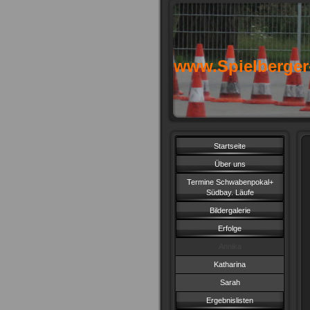
www.Spielberger
Startseite
Über uns
Termine Schwabenpokal+
Südbay. Läufe
Bildergalerie
Erfolge
Annika
Katharina
Sarah
Ergebnislisten